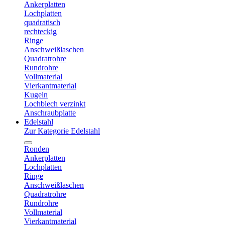
Ankerplatten
Lochplatten
quadratisch
rechteckig
Ringe
Anschweißlaschen
Quadratrohre
Rundrohre
Vollmaterial
Vierkantmaterial
Kugeln
Lochblech verzinkt
Anschraubplatte
Edelstahl
Zur Kategorie Edelstahl
Ronden
Ankerplatten
Lochplatten
Ringe
Anschweißlaschen
Quadratrohre
Rundrohre
Vollmaterial
Vierkantmaterial