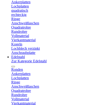
Ankerplatten
Lochplatten
quadratisch
rechteckig
Ringe
Anschweißlaschen
Quadratrohre
Rundrohre
Vollmaterial
Vierkantmaterial
Kugeln
Lochblech verzinkt
Anschraubplatte
Edelstahl
Zur Kategorie Edelstahl
Ronden
Ankerplatten
Lochplatten
Ringe
Anschweißlaschen
Quadratrohre
Rundrohre
Vollmaterial
Vierkantmaterial