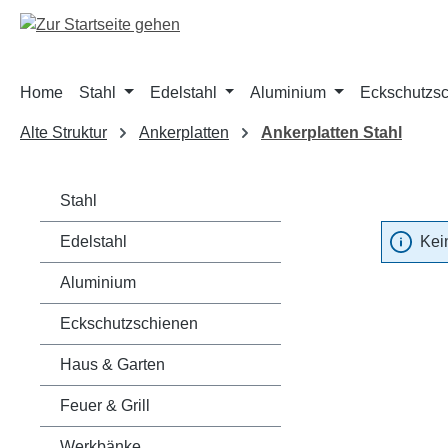
m Hauptinhalt springen
Zur Suche springen
Zur Hauptnavigation springen
Home
Stahl
Edelstahl
Aluminium
Eckschutzs
Alte Struktur
Ankerplatten
Ankerplatten Stahl
Stahl
Edelstahl
Kei
Aluminium
Eckschutzschienen
Haus & Garten
Feuer & Grill
Werkbänke