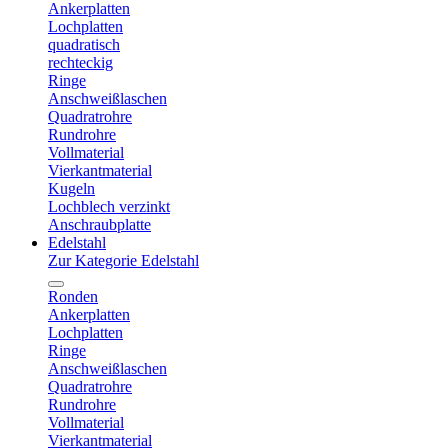
Ankerplatten
Lochplatten
quadratisch
rechteckig
Ringe
Anschweißlaschen
Quadratrohre
Rundrohre
Vollmaterial
Vierkantmaterial
Kugeln
Lochblech verzinkt
Anschraubplatte
Edelstahl
Zur Kategorie Edelstahl
Ronden
Ankerplatten
Lochplatten
Ringe
Anschweißlaschen
Quadratrohre
Rundrohre
Vollmaterial
Vierkantmaterial