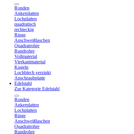
Ronden
Ankerplatten
Lochplatten
quadratisch
rechteckig
Ringe
Anschweißlaschen
Quadratrohre
Rundrohre
Vollmaterial
Vierkantmaterial
Kugeln
Lochblech verzinkt
Anschraubplatte
Edelstahl
Zur Kategorie Edelstahl
Ronden
Ankerplatten
Lochplatten
Ringe
Anschweißlaschen
Quadratrohre
Rundrohre