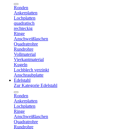
Ronden
Ankerplatten
Lochplatten
quadratisch
rechteckig
Ringe
Anschweißlaschen
Quadratrohre
Rundrohre
Vollmaterial
Vierkantmaterial
Kugeln
Lochblech verzinkt
Anschraubplatte
Edelstahl
Zur Kategorie Edelstahl
Ronden
Ankerplatten
Lochplatten
Ringe
Anschweißlaschen
Quadratrohre
Rundrohre