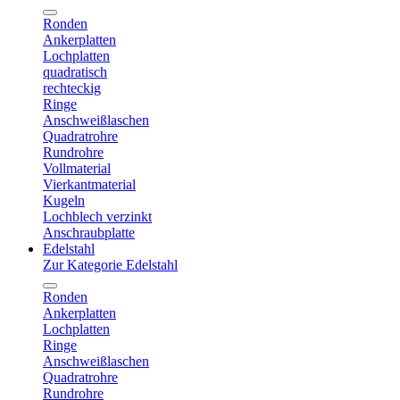
Ronden
Ankerplatten
Lochplatten
quadratisch
rechteckig
Ringe
Anschweißlaschen
Quadratrohre
Rundrohre
Vollmaterial
Vierkantmaterial
Kugeln
Lochblech verzinkt
Anschraubplatte
Edelstahl
Zur Kategorie Edelstahl
Ronden
Ankerplatten
Lochplatten
Ringe
Anschweißlaschen
Quadratrohre
Rundrohre