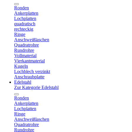
Ronden
Ankerplatten
Lochplatten
quadratisch
rechteckig
Ringe
Anschweißlaschen
Quadratrohre
Rundrohre
Vollmaterial
Vierkantmaterial
Kugeln
Lochblech verzinkt
Anschraubplatte
Edelstahl
Zur Kategorie Edelstahl
Ronden
Ankerplatten
Lochplatten
Ringe
Anschweißlaschen
Quadratrohre
Rundrohre