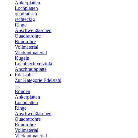
Ankerplatten
Lochplatten
quadratisch
rechteckig
Ringe
Anschweißlaschen
Quadratrohre
Rundrohre
Vollmaterial
Vierkantmaterial
Kugeln
Lochblech verzinkt
Anschraubplatte
Edelstahl
Zur Kategorie Edelstahl
Ronden
Ankerplatten
Lochplatten
Ringe
Anschweißlaschen
Quadratrohre
Rundrohre
Vollmaterial
Vierkantmaterial