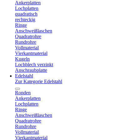
Ankerplatten
Lochplatten
quadratisch
rechteckig
Ringe
Anschweißlaschen
Quadratrohre
Rundrohre
Vollmaterial
Vierkantmaterial
Kugeln
Lochblech verzinkt
Anschraubplatte
Edelstahl
Zur Kategorie Edelstahl
Ronden
Ankerplatten
Lochplatten
Ringe
Anschweißlaschen
Quadratrohre
Rundrohre
Vollmaterial
Vierkantmaterial