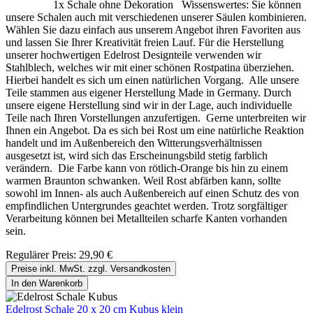
1x Schale ohne Dekoration Wissenswertes: Sie können
unsere Schalen auch mit verschiedenen unserer Säulen kombinieren.
Wählen Sie dazu einfach aus unserem Angebot ihren Favoriten aus
und lassen Sie Ihrer Kreativität freien Lauf. Für die Herstellung
unserer hochwertigen Edelrost Designteile verwenden wir
Stahlblech, welches wir mit einer schönen Rostpatina überziehen.
Hierbei handelt es sich um einen natürlichen Vorgang. Alle unsere
Teile stammen aus eigener Herstellung Made in Germany. Durch
unsere eigene Herstellung sind wir in der Lage, auch individuelle
Teile nach Ihren Vorstellungen anzufertigen. Gerne unterbreiten wir
Ihnen ein Angebot. Da es sich bei Rost um eine natürliche Reaktion
handelt und im Außenbereich den Witterungsverhältnissen
ausgesetzt ist, wird sich das Erscheinungsbild stetig farblich
verändern. Die Farbe kann von rötlich-Orange bis hin zu einem
warmen Braunton schwanken. Weil Rost abfärben kann, sollte
sowohl im Innen- als auch Außenbereich auf einen Schutz des von
empfindlichen Untergrundes geachtet werden. Trotz sorgfältiger
Verarbeitung können bei Metallteilen scharfe Kanten vorhanden
sein.
Regulärer Preis:
29,90 €
Preise inkl. MwSt. zzgl. Versandkosten
In den Warenkorb
Edelrost Schale 20 x 20 cm Kubus klein