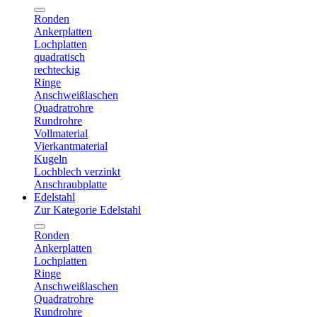
Ronden
Ankerplatten
Lochplatten
quadratisch
rechteckig
Ringe
Anschweißlaschen
Quadratrohre
Rundrohre
Vollmaterial
Vierkantmaterial
Kugeln
Lochblech verzinkt
Anschraubplatte
Edelstahl
Zur Kategorie Edelstahl
Ronden
Ankerplatten
Lochplatten
Ringe
Anschweißlaschen
Quadratrohre
Rundrohre