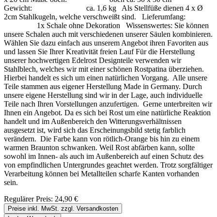
Gewicht: ca. 1,6 kg Als Stellfüße dienen 4 x Ø
2cm Stahlkugeln, welche verschweißt sind. Lieferumfang:
1x Schale ohne Dekoration Wissenswertes: Sie können
unsere Schalen auch mit verschiedenen unserer Säulen kombinieren.
Wählen Sie dazu einfach aus unserem Angebot ihren Favoriten aus
und lassen Sie Ihrer Kreativität freien Lauf Für die Herstellung
unserer hochwertigen Edelrost Designteile verwenden wir
Stahlblech, welches wir mit einer schönen Rostpatina überziehen.
Hierbei handelt es sich um einen natürlichen Vorgang. Alle unsere
Teile stammen aus eigener Herstellung Made in Germany. Durch
unsere eigene Herstellung sind wir in der Lage, auch individuelle
Teile nach Ihren Vorstellungen anzufertigen. Gerne unterbreiten wir
Ihnen ein Angebot. Da es sich bei Rost um eine natürliche Reaktion
handelt und im Außenbereich den Witterungsverhältnissen
ausgesetzt ist, wird sich das Erscheinungsbild stetig farblich
verändern. Die Farbe kann von rötlich-Orange bis hin zu einem
warmen Braunton schwanken. Weil Rost abfärben kann, sollte
sowohl im Innen- als auch im Außenbereich auf einen Schutz des
von empfindlichen Untergrundes geachtet werden. Trotz sorgfältiger
Verarbeitung können bei Metallteilen scharfe Kanten vorhanden
sein.
Regulärer Preis:
24,90 €
Preise inkl. MwSt. zzgl. Versandkosten