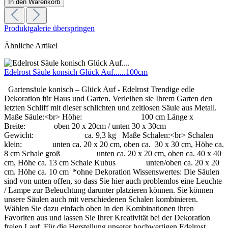
In den Warenkorb
Produktgalerie überspringen
Ähnliche Artikel
Edelrost Säule konsich Glück Auf......100cm
Gartensäule konisch – Glück Auf - Edelrost Trendige edle
Dekoration für Haus und Garten. Verleihen sie Ihrem Garten den
letzten Schliff mit dieser schlichten und zeitlosen Säule aus Metall.
Maße Säule:<br> Höhe: 100 cm Länge x
Breite: oben 20 x 20cm / unten 30 x 30cm
Gewicht: ca. 9,3 kg Maße Schalen:<br> Schalen
klein: unten ca. 20 x 20 cm, oben ca. 30 x 30 cm, Höhe ca.
8 cm Schale groß unten ca. 20 x 20 cm, oben ca. 40 x 40
cm, Höhe ca. 13 cm Schale Kubus unten/oben ca. 20 x 20
cm. Höhe ca. 10 cm *ohne Dekoration Wissenswertes: Die Säulen
sind von unten offen, so dass Sie hier auch problemlos eine Leuchte
/ Lampe zur Beleuchtung darunter platzieren können. Sie können
unsere Säulen auch mit verschiedenen Schalen kombinieren.
Wählen Sie dazu einfach oben in den Kombinationen ihren
Favoriten aus und lassen Sie Ihrer Kreativität bei der Dekoration
freien Lauf. Für die Herstellung unserer hochwertigen Edelrost