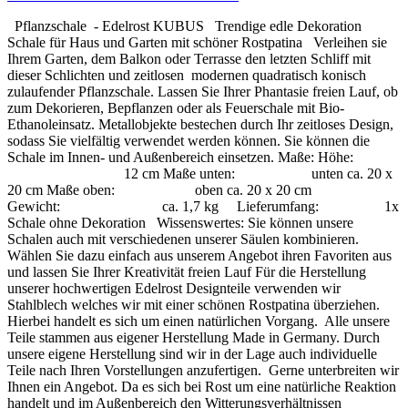
Pflanzschale - Edelrost KUBUS Trendige edle Dekoration
Schale für Haus und Garten mit schöner Rostpatina Verleihen sie
Ihrem Garten, dem Balkon oder Terrasse den letzten Schliff mit
dieser Schlichten und zeitlosen modernen quadratisch konisch
zulaufender Pflanzschale. Lassen Sie Ihrer Phantasie freien Lauf, ob
zum Dekorieren, Bepflanzen oder als Feuerschale mit Bio-
Ethanoleinsatz. Metallobjekte bestechen durch Ihr zeitloses Design,
sodass Sie vielfältig verwendet werden können. Sie können die
Schale im Innen- und Außenbereich einsetzen. Maße: Höhe:
12 cm Maße unten: unten ca. 20 x
20 cm Maße oben: oben ca. 20 x 20 cm
Gewicht: ca. 1,7 kg Lieferumfang: 1x
Schale ohne Dekoration Wissenswertes: Sie können unsere
Schalen auch mit verschiedenen unserer Säulen kombinieren.
Wählen Sie dazu einfach aus unserem Angebot ihren Favoriten aus
und lassen Sie Ihrer Kreativität freien Lauf Für die Herstellung
unserer hochwertigen Edelrost Designteile verwenden wir
Stahlblech welches wir mit einer schönen Rostpatina überziehen.
Hierbei handelt es sich um einen natürlichen Vorgang. Alle unsere
Teile stammen aus eigener Herstellung Made in Germany. Durch
unsere eigene Herstellung sind wir in der Lage auch individuelle
Teile nach Ihren Vorstellungen anzufertigen. Gerne unterbreiten wir
Ihnen ein Angebot. Da es sich bei Rost um eine natürliche Reaktion
handelt und im Außenbereich den Witterungsverhältnissen