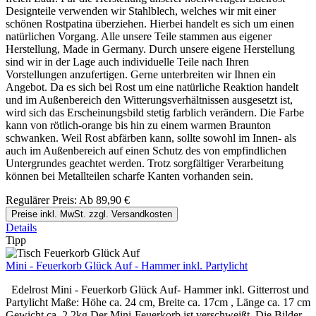
Designteile verwenden wir Stahlblech, welches wir mit einer
schönen Rostpatina überziehen. Hierbei handelt es sich um einen
natürlichen Vorgang. Alle unsere Teile stammen aus eigener
Herstellung, Made in Germany. Durch unsere eigene Herstellung
sind wir in der Lage auch individuelle Teile nach Ihren
Vorstellungen anzufertigen. Gerne unterbreiten wir Ihnen ein
Angebot. Da es sich bei Rost um eine natürliche Reaktion handelt
und im Außenbereich den Witterungsverhältnissen ausgesetzt ist,
wird sich das Erscheinungsbild stetig farblich verändern. Die Farbe
kann von rötlich-orange bis hin zu einem warmen Braunton
schwanken. Weil Rost abfärben kann, sollte sowohl im Innen- als
auch im Außenbereich auf einen Schutz des von empfindlichen
Untergrundes geachtet werden. Trotz sorgfältiger Verarbeitung
können bei Metallteilen scharfe Kanten vorhanden sein.
Regulärer Preis:
Ab
89,90 €
Preise inkl. MwSt. zzgl. Versandkosten
Details
Tipp
Mini - Feuerkorb Glück Auf - Hammer inkl. Partylicht
Edelrost Mini - Feuerkorb Glück Auf- Hammer inkl. Gitterrost und
Partylicht Maße: Höhe ca. 24 cm, Breite ca. 17cm , Länge ca. 17 cm
Gewicht ca. 2,2kg Der Mini-Feuerkorb ist verschweißt. Die Bilder