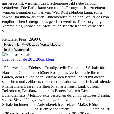
ausgesetzt ist, wird sich das Erscheinungsbild stetig farblich
verändern. Die Farbe kann von rötlich-Orange bis hin zu einem
warmen Braunton schwanken. Weil Rost abfärben kann, sollte
sowohl im Innen- als auch Außenbereich auf einen Schutz des von
empfindlichen Untergrundes geachtet werden. Trotz sorgfältiger
Verarbeitung können bei Metallteilen scharfe Kanten vorhanden
sein.
Regulärer Preis:
29,90 €
Preise inkl. MwSt. zzgl. Versandkosten
In den Warenkorb
Edelrost Schale 20 x 20cm klein
Pflanzschale - Edelrost Trendige edle Dekoration! Schale für
Haus und Garten mit schöner Rostpatina. Verleihen sie Ihrem
Garten, dem Balkon oder Terrasse den letzten Schliff mit dieser
schlichten und zeitlosen, modernen, quadratisch konisch zulaufender
Pflanzschale. Lassen Sie Ihrer Phantasie freien Lauf, ob zum
Dekorieren, Bepflanzen oder als Feuerschale mit Bio-
Ethanoleinsatz. Metallobjekte bestechen durch Ihr zeitloses Design,
sodass Sie vielfältig verwendet werden können. Sie können die
Schale im Innen- und Außenbereich einsetzen. Maße: Höhe:
ca. 8 cm Maße unten: unten ca. 20
x 20 cm Maße oben: oben ca. 30 x 30 cm