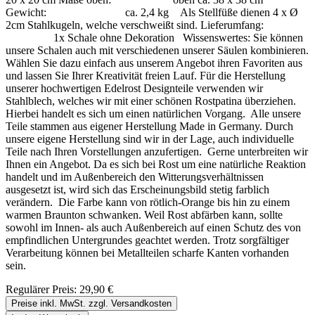
Gewicht: ca. 2,4 kg Als Stellfüße dienen 4 x Ø
2cm Stahlkugeln, welche verschweißt sind. Lieferumfang:
1x Schale ohne Dekoration Wissenswertes: Sie können
unsere Schalen auch mit verschiedenen unserer Säulen kombinieren.
Wählen Sie dazu einfach aus unserem Angebot ihren Favoriten aus
und lassen Sie Ihrer Kreativität freien Lauf. Für die Herstellung
unserer hochwertigen Edelrost Designteile verwenden wir
Stahlblech, welches wir mit einer schönen Rostpatina überziehen.
Hierbei handelt es sich um einen natürlichen Vorgang. Alle unsere
Teile stammen aus eigener Herstellung Made in Germany. Durch
unsere eigene Herstellung sind wir in der Lage, auch individuelle
Teile nach Ihren Vorstellungen anzufertigen. Gerne unterbreiten wir
Ihnen ein Angebot. Da es sich bei Rost um eine natürliche Reaktion
handelt und im Außenbereich den Witterungsverhältnissen
ausgesetzt ist, wird sich das Erscheinungsbild stetig farblich
verändern. Die Farbe kann von rötlich-Orange bis hin zu einem
warmen Braunton schwanken. Weil Rost abfärben kann, sollte
sowohl im Innen- als auch Außenbereich auf einen Schutz des von
empfindlichen Untergrundes geachtet werden. Trotz sorgfältiger
Verarbeitung können bei Metallteilen scharfe Kanten vorhanden
sein.
Regulärer Preis:
29,90 €
Preise inkl. MwSt. zzgl. Versandkosten