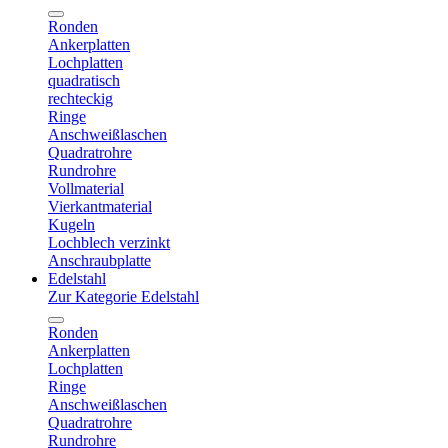
Ronden
Ankerplatten
Lochplatten
quadratisch
rechteckig
Ringe
Anschweißlaschen
Quadratrohre
Rundrohre
Vollmaterial
Vierkantmaterial
Kugeln
Lochblech verzinkt
Anschraubplatte
Edelstahl
Zur Kategorie Edelstahl
Ronden
Ankerplatten
Lochplatten
Ringe
Anschweißlaschen
Quadratrohre
Rundrohre