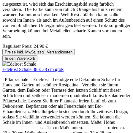
ausgesetzt ist, wird sich das Erscheinungsbild stetig farblich
verändern. Die Farbe kann von rötlich-Orange bis hin zu einem
warmen Braunton schwanken. Weil Rost abfärben kann, sollte
sowohl im Innen- als auch im Außenbereich auf einen Schutz des
von empfindlichen Untergrundes geachtet werden. Trotz sorgfältiger
Verarbeitung können bei Metallteilen scharfe Kanten vorhanden
sein.
Regulärer Preis:
24,90 €
Preise inkl. MwSt. zzgl. Versandkosten
In den Warenkorb
Edelrost Schale 38 x 38 cm groß
Pflanzschale - Edelrost Trendige edle Dekoration Schale für
Haus und Garten mit schöner Rostpatina Verleihen sie Ihrem
Garten, dem Balkon oder Terrasse den letzten Schliff mit dieser
Schlichten und zeitlosen modernen quadratisch konisch zulaufender
Pflanzschale. Lassen Sie Ihrer Phantasie freien Lauf, ob zum
Dekorieren, Bepflanzen oder als Feuerschale mit Bio-
Ethanoleinsatz. Metallobjekte bestechen durch Ihr zeitloses Design,
sodass Sie vielfältig verwendet werden können. Sie können die
Schale im Innen- und Außenbereich einsetzen. Maße: Höhe:
ca. 12 cm Maße unten: unten ca.
20 x 20 cm Maße oben: oben ca. 38 x 38 cm