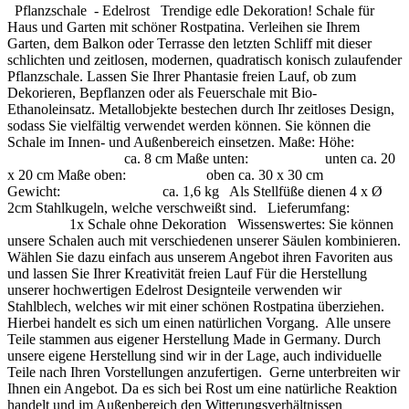
Pflanzschale - Edelrost Trendige edle Dekoration! Schale für
Haus und Garten mit schöner Rostpatina. Verleihen sie Ihrem
Garten, dem Balkon oder Terrasse den letzten Schliff mit dieser
schlichten und zeitlosen, modernen, quadratisch konisch zulaufender
Pflanzschale. Lassen Sie Ihrer Phantasie freien Lauf, ob zum
Dekorieren, Bepflanzen oder als Feuerschale mit Bio-
Ethanoleinsatz. Metallobjekte bestechen durch Ihr zeitloses Design,
sodass Sie vielfältig verwendet werden können. Sie können die
Schale im Innen- und Außenbereich einsetzen. Maße: Höhe:
ca. 8 cm Maße unten: unten ca. 20
x 20 cm Maße oben: oben ca. 30 x 30 cm
Gewicht: ca. 1,6 kg Als Stellfüße dienen 4 x Ø
2cm Stahlkugeln, welche verschweißt sind. Lieferumfang:
1x Schale ohne Dekoration Wissenswertes: Sie können
unsere Schalen auch mit verschiedenen unserer Säulen kombinieren.
Wählen Sie dazu einfach aus unserem Angebot ihren Favoriten aus
und lassen Sie Ihrer Kreativität freien Lauf Für die Herstellung
unserer hochwertigen Edelrost Designteile verwenden wir
Stahlblech, welches wir mit einer schönen Rostpatina überziehen.
Hierbei handelt es sich um einen natürlichen Vorgang. Alle unsere
Teile stammen aus eigener Herstellung Made in Germany. Durch
unsere eigene Herstellung sind wir in der Lage, auch individuelle
Teile nach Ihren Vorstellungen anzufertigen. Gerne unterbreiten wir
Ihnen ein Angebot. Da es sich bei Rost um eine natürliche Reaktion
handelt und im Außenbereich den Witterungsverhältnissen