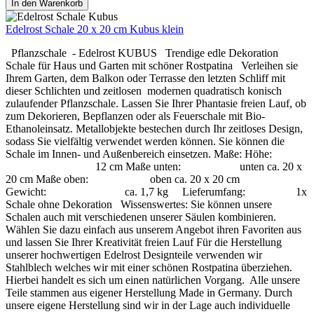
In den Warenkorb
Edelrost Schale 20 x 20 cm Kubus klein
Pflanzschale - Edelrost KUBUS Trendige edle Dekoration
Schale für Haus und Garten mit schöner Rostpatina Verleihen sie
Ihrem Garten, dem Balkon oder Terrasse den letzten Schliff mit
dieser Schlichten und zeitlosen modernen quadratisch konisch
zulaufender Pflanzschale. Lassen Sie Ihrer Phantasie freien Lauf, ob
zum Dekorieren, Bepflanzen oder als Feuerschale mit Bio-
Ethanoleinsatz. Metallobjekte bestechen durch Ihr zeitloses Design,
sodass Sie vielfältig verwendet werden können. Sie können die
Schale im Innen- und Außenbereich einsetzen. Maße: Höhe:
12 cm Maße unten: unten ca. 20 x
20 cm Maße oben: oben ca. 20 x 20 cm
Gewicht: ca. 1,7 kg Lieferumfang: 1x
Schale ohne Dekoration Wissenswertes: Sie können unsere
Schalen auch mit verschiedenen unserer Säulen kombinieren.
Wählen Sie dazu einfach aus unserem Angebot ihren Favoriten aus
und lassen Sie Ihrer Kreativität freien Lauf Für die Herstellung
unserer hochwertigen Edelrost Designteile verwenden wir
Stahlblech welches wir mit einer schönen Rostpatina überziehen.
Hierbei handelt es sich um einen natürlichen Vorgang. Alle unsere
Teile stammen aus eigener Herstellung Made in Germany. Durch
unsere eigene Herstellung sind wir in der Lage auch individuelle