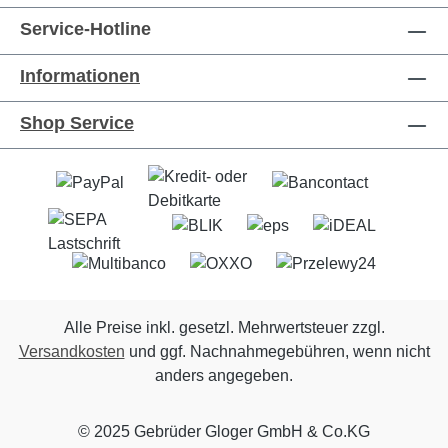
Höhe: ca. 8 cm Maße
Untergrundes geachtet werden. Trotz
unten: unten ca. 20 x 20 cm Maße
Service-Hotline
sorgfältiger Verarbeitung können bei
oben: oben ca. 30 x 30 cm
Metallteilen scharfe Kanten vorhanden sein.
Gewicht: ca. 1,6 kg Als
Informationen
Stellfüße dienen 4 x Ø 2cm Stahlkugeln,
welche verschweißt sind. Lieferumfang:
Shop Service
1x Schale ohne Dekoration
Wissenswertes: Sie können unsere Schalen
auch mit verschiedenen unserer Säulen
kombinieren. Wählen Sie dazu einfach aus
unserem Angebot ihren Favoriten aus und
lassen Sie Ihrer Kreativität freien Lauf Für die
Herstellung unserer hochwertigen Edelrost
Designteile verwenden wir Stahlblech,
Alle Preise inkl. gesetzl. Mehrwertsteuer zzgl.
welches wir mit einer schönen Rostpatina
Versandkosten
und ggf. Nachnahmegebühren, wenn nicht
überziehen. Hierbei handelt es sich um einen
anders angegeben.
natürlichen Vorgang. Alle unsere Teile
stammen aus eigener Herstellung Made in
© 2025 Gebrüder Gloger GmbH & Co.KG
Germany. Durch unsere eigene Herstellung