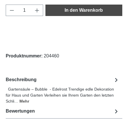
Produkt Anzahl: Gib den gewünschten Wert e
In den Warenkorb
Produktnummer:
204460
Beschreibung
Gartensäule – Bubble - Edelrost Trendige edle Dekoration
für Haus und Garten Verleihen sie Ihrem Garten den letzten
Schli…
Mehr
Bewertungen