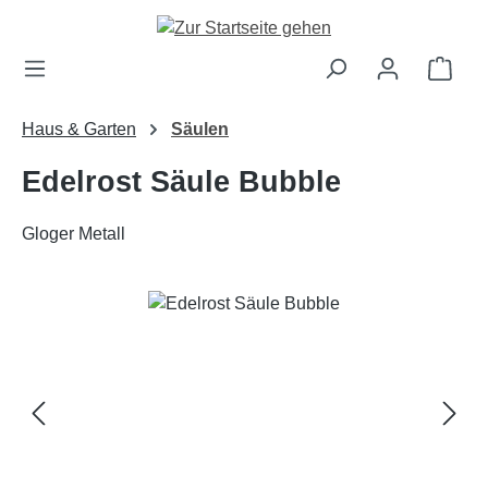
Zum Hauptinhalt springen
Ware
Haus & Garten
Säulen
Edelrost Säule Bubble
Gloger Metall
Bildergalerie überspringen