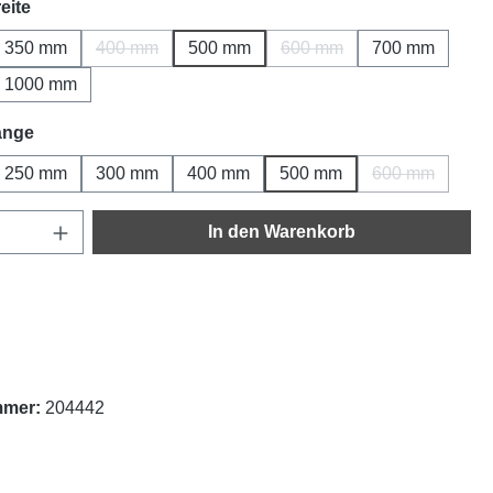
auswählen
eite
350 mm
400 mm
500 mm
600 mm
700 mm
ption ist zurzeit nicht verfügbar.)
(Diese Option ist zurzeit nicht verfügbar.)
(Diese Option ist zurzeit n
1000 mm
ption ist zurzeit nicht verfügbar.)
auswählen
änge
250 mm
300 mm
400 mm
500 mm
600 mm
ption ist zurzeit nicht verfügbar.)
(Diese Option
Anzahl: Gib den gewünschten Wert ein oder
In den Warenkorb
mmer:
204442