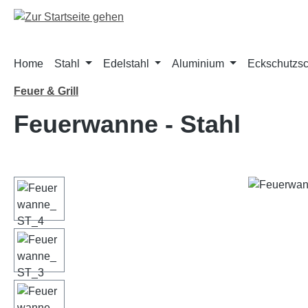
m Hauptinhalt springen
Zur Suche springen
Zur Hauptnavigation springen
Home
Stahl
Edelstahl
Aluminium
Eckschutzs
Feuer & Grill
Feuerwanne - Stahl
Bildergalerie überspringen