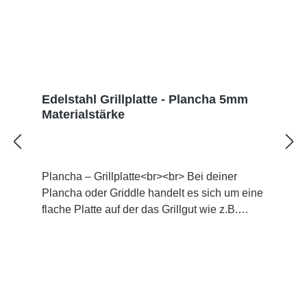
Edelstahl Grillplatte - Plancha 5mm
Materialstärke
Plancha – Grillplatte<br><br> Bei deiner
Plancha oder Griddle handelt es sich um eine
flache Platte auf der das Grillgut wie z.B.
Fleisch, Fisch, Burger, Gemüse, Obst und
noch vieles mehr gegrillt werden kann.<br>
<br> Früher vorwiegend in teuren Geräten in
der Profigastronomie eingesetzt, haben sie
jetzt die Möglichkeit diese tolle und vielseitige