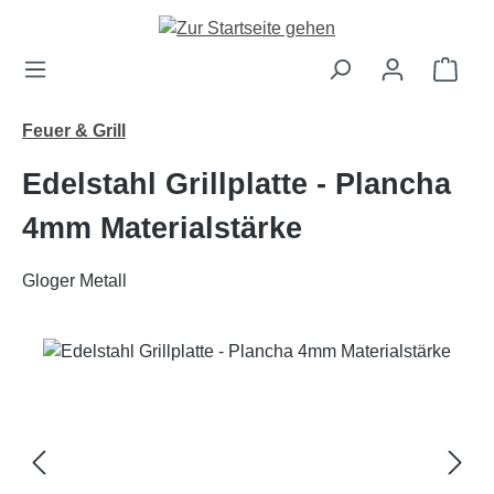
Zum Hauptinhalt springen
Ware
Feuer & Grill
Edelstahl Grillplatte - Plancha
4mm Materialstärke
Gloger Metall
Bildergalerie überspringen