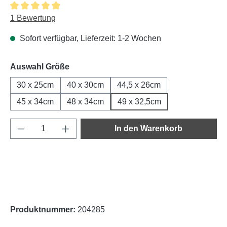
Durchschnittliche Bewertung von 5 von 5 Sternen
1 Bewertung
Sofort verfügbar, Lieferzeit: 1-2 Wochen
auswählen
Auswahl Größe
30 x 25cm
40 x 30cm
44,5 x 26cm
45 x 34cm
48 x 34cm
49 x 32,5cm
Produkt Anzahl: Gib den gewünschten Wert e
In den Warenkorb
Produktnummer:
204285