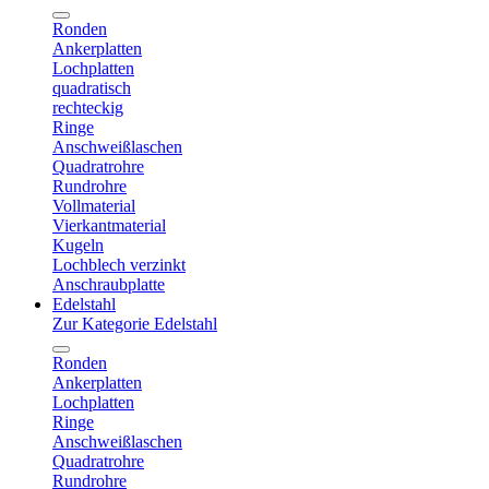
Ronden
Ankerplatten
Lochplatten
quadratisch
rechteckig
Ringe
Anschweißlaschen
Quadratrohre
Rundrohre
Vollmaterial
Vierkantmaterial
Kugeln
Lochblech verzinkt
Anschraubplatte
Edelstahl
Zur Kategorie Edelstahl
Ronden
Ankerplatten
Lochplatten
Ringe
Anschweißlaschen
Quadratrohre
Rundrohre