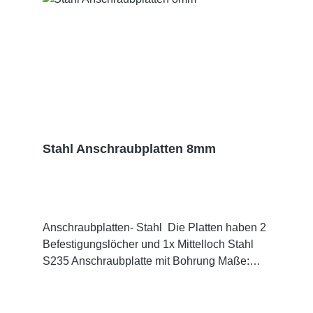
Stahl Anschraubplatten 8mm
Anschraubplatten- Stahl Die Platten haben 2
Befestigungslöcher und 1x Mittelloch Stahl
S235 Anschraubplatte mit Bohrung Maße:
auswählbar inkl. 1x Mittelloch Ø 12,5mm und
2x Ø 11mm Rundloch oder 2x Langloch
11x20mm Materialstärke: 8mm Oberfläche: