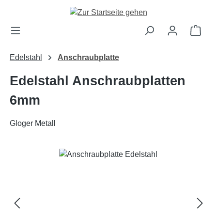
Zum Hauptinhalt springen
Ware
Edelstahl
Anschraubplatte
Edelstahl Anschraubplatten
6mm
Gloger Metall
Bildergalerie überspringen