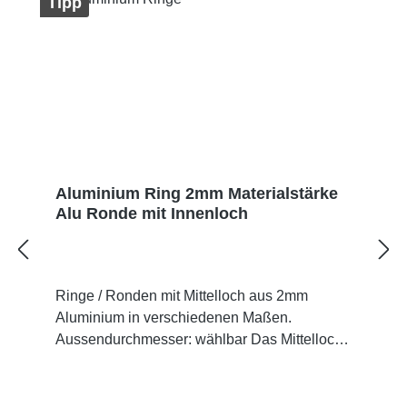
Tipp
Aluminium Ring 2mm Materialstärke
Alu Ronde mit Innenloch
Ringe / Ronden mit Mittelloch aus 2mm
Aluminium in verschiedenen Maßen.
Aussendurchmesser: wählbar Das Mittelloch
ist wählbar zwischen Ø 10mm bis Ø 200mm.
Material: Aluminium, AlMg3 Oberfläche:
walzblank, einseitig foliert präzise