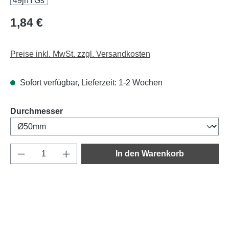
Regulärer Preis:
1,84 €
Preise inkl. MwSt. zzgl. Versandkosten
Sofort verfügbar, Lieferzeit: 1-2 Wochen
auswählen
Durchmesser
Produkt Anzahl: Gib den gewünschten Wert e
In den Warenkorb